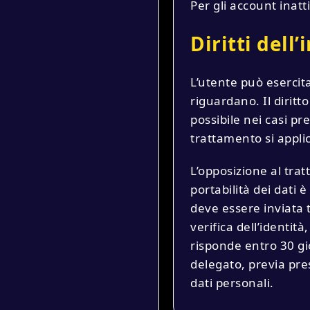
Per gli account inatt
Diritti dell
L’utente può esercita
riguardano. Il diritt
possibile nei casi pre
trattamento si applic
L’opposizione al tra
portabilità dei dati è
deve essere inviata t
verifica dell’identità
risponde entro 30 gio
delegato, previa pre
dati personali.