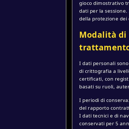
gioco dimostrativo t
dati per la sessione
della protezione dei 
Modalità di
trattament
I dati personali sono
di crittografia a live
certificati, con regi
basati su ruoli, aute
I periodi di conserva
del rapporto contratt
I dati tecnici e di n
conservati per 5 anni