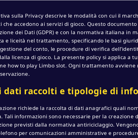
va sulla Privacy descrive le modalità con cui il marchi
ti che accedono ai servizi di gioco. Questo documento
ione dei Dati (GDPR) e con la normativa italiana in ma
a e liceità nel trattamento, specificando le basi giuri
stione del conto, le procedure di verifica dell’identità
lla licenza di gioco. La presente policy si applica a tutti 
me how to play Limbo slot. Ogni trattamento avviene ne
nservazione.
 dati raccolti e tipologie di in
razione richiede la raccolta di dati anagrafici quali no
za. Tali informazioni sono necessarie per la creazione 
azione previsti dalla normativa antiriciclaggio. Vengono
elefono per comunicazioni amministrative e procedur