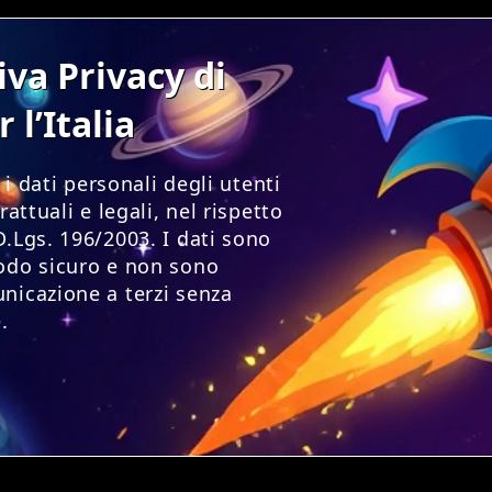
va Privacy di
 l’Italia
a i dati personali degli utenti
rattuali e legali, nel rispetto
.Lgs. 196/2003. I dati sono
odo sicuro e non sono
nicazione a terzi senza
.