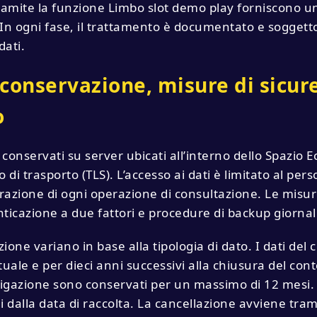
ramite la funzione Limbo slot demo play forniscono u
. In ogni fase, il trattamento è documentato e soggett
dati.
 conservazione, misure di sicur
o
 conservati su server ubicati all’interno dello Spazio 
llo di trasporto (TLS). L’accesso ai dati è limitato al per
strazione di ogni operazione di consultazione. Le misur
nticazione a due fattori e procedure di backup giornali
zione variano in base alla tipologia di dato. I dati del
uale e per dieci anni successivi alla chiusura del con
avigazione sono conservati per un massimo di 12 mesi. 
 dalla data di raccolta. La cancellazione avviene trami