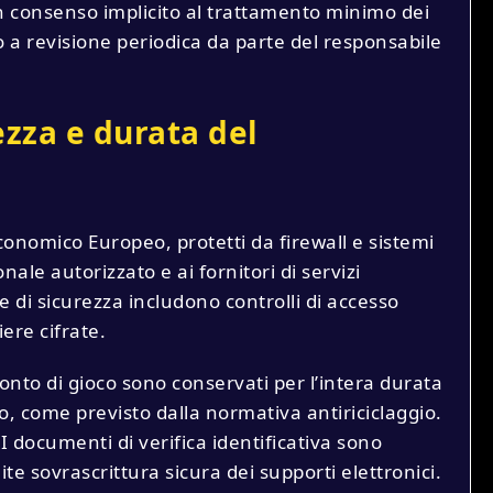
n consenso implicito al trattamento minimo dei
o a revisione periodica da parte del responsabile
ezza e durata del
Economico Europeo, protetti da firewall e sistemi
sonale autorizzato e ai fornitori di servizi
e di sicurezza includono controlli di accesso
ere cifrate.
 conto di gioco sono conservati per l’intera durata
to, come previsto dalla normativa antiriciclaggio.
I documenti di verifica identificativa sono
te sovrascrittura sicura dei supporti elettronici.