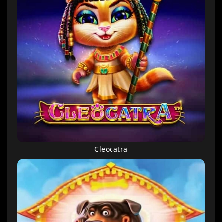
Cleocatra