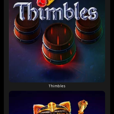
Thimbles