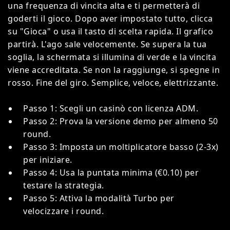
una frequenza di vincita alta e ti permetterà di
goderti il gioco. Dopo aver impostato tutto, clicca
su "Gioca" o usa il tasto di scelta rapida. Il grafico
partirà. L'ago sale velocemente. Se supera la tua
soglia, la schermata si illumina di verde e la vincita
Penalty Champion
Mega Roulette
viene accreditata. Se non la raggiunge, si spegne in
rosso. Fine del giro. Semplice, veloce, elettrizzante.
Passo 1: Scegli un casinò con licenza ADM.
Passo 2: Prova la versione demo per almeno 50
round.
Passo 3: Imposta un moltiplicatore basso (2-3x)
per iniziare.
Passo 4: Usa la puntata minima (€0.10) per
testare la strategia.
Passo 5: Attiva la modalità Turbo per
velocizzare i round.