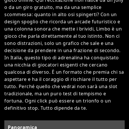
gioco online. Qui l'eccitazione non nasce da un jolly
o da un giro gratuito, ma da una semplice
scommessa: quanto in alto osi spingerti? Con un
design spoglio che ricorda un arcade futuristico e
una colonna sonora che mette i brividi, Limbo è un
gioco che parla direttamente al tuo istinto. Non ci
sono distrazioni, solo un grafico che sale e una
decisione da prendere in una frazione di secondo.
In Italia, questo tipo di adrenalina ha conquistato
una nicchia di giocatori esigenti che cercano
qualcosa di diverso. È un formato che premia chi sa
aspettare e ha il coraggio di rischiare il tutto per
tutto. Perché quello che vedrai non sarà una slot
tradizionale, ma un puro test di tempismo e
fortuna. Ogni click può essere un trionfo o un
definitivo stop. Tutto dipende da te.
Panoramica