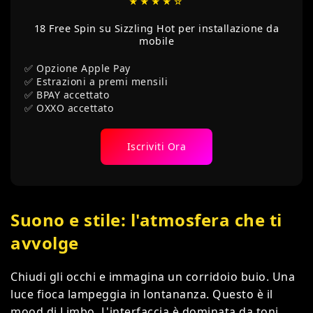
★★★★☆
18 Free Spin su Sizzling Hot per installazione da
mobile
✅ Opzione Apple Pay
✅ Estrazioni a premi mensili
✅ BPAY accettato
✅ OXXO accettato
Iscriviti Ora
Immersive Roulette
Space XY
Suono e stile: l'atmosfera che ti
avvolge
Chiudi gli occhi e immagina un corridoio buio. Una
luce fioca lampeggia in lontananza. Questo è il
mood di Limbo. L'interfaccia è dominata da toni