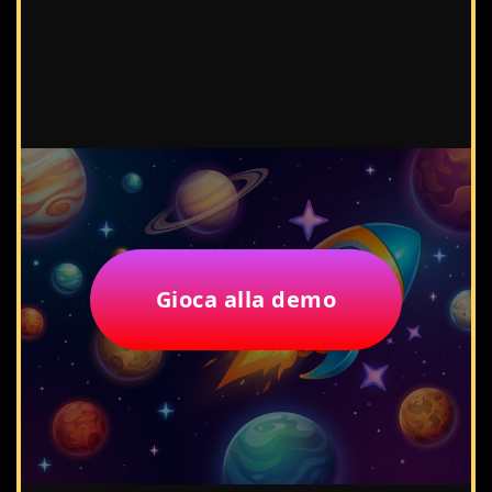
Gioca alla demo