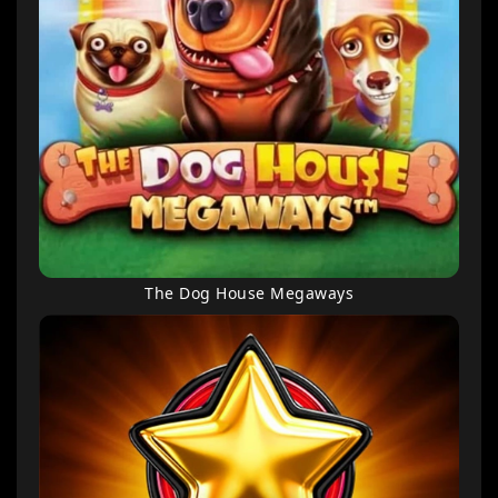
The Dog House Megaways