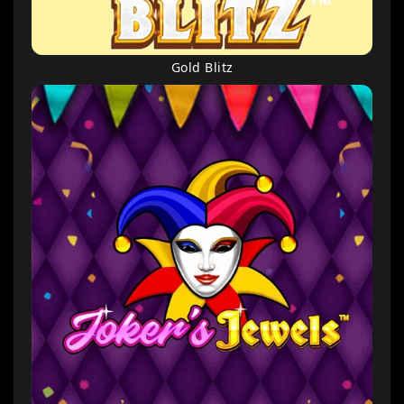
Gold Blitz