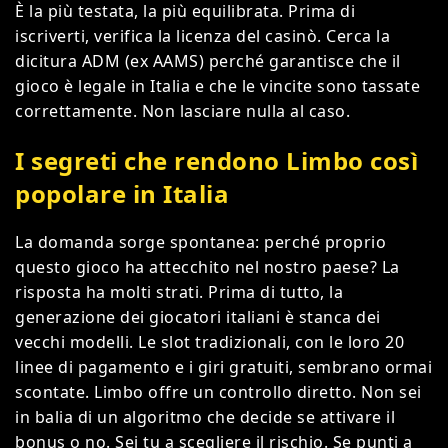
È la più testata, la più equilibrata. Prima di
iscriverti, verifica la licenza del casinò. Cerca la
dicitura ADM (ex AAMS) perché garantisce che il
gioco è legale in Italia e che le vincite sono tassate
correttamente. Non lasciare nulla al caso.
I segreti che rendono Limbo così
popolare in Italia
La domanda sorge spontanea: perché proprio
questo gioco ha attecchito nel nostro paese? La
risposta ha molti strati. Prima di tutto, la
generazione dei giocatori italiani è stanca dei
vecchi modelli. Le slot tradizionali, con le loro 20
linee di pagamento e i giri gratuiti, sembrano ormai
scontate. Limbo offre un controllo diretto. Non sei
in balia di un algoritmo che decide se attivare il
bonus o no. Sei tu a scegliere il rischio. Se punti a