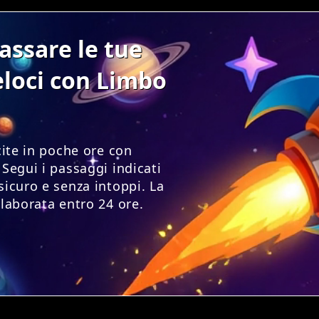
assare le tue
eloci con Limbo
ncite in poche ore con
 Segui i passaggi indicati
sicuro e senza intoppi. La
elaborata entro 24 ore.