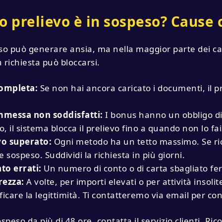
io prelievo è in sospeso? Cause 
so può generare ansia, ma nella maggior parte dei cas
a richiesta può bloccarsi.
completa:
Se non hai ancora caricato i documenti, il 
ommessa non soddisfatti:
I bonus hanno un obbligo di 
, il sistema blocca il prelievo fino a quando non lo fai
vo superato:
Ogni metodo ha un tetto massimo. Se richi
ospeso. Suddividi la richiesta in più giorni.
to errati:
Un numero di conto o di carta sbagliato fer
rezza:
A volte, per importi elevati o per attività insol
ificare la legittimità. Ti contatteremo via email per c
sospeso da più di 48 ore, contatta il servizio clienti.