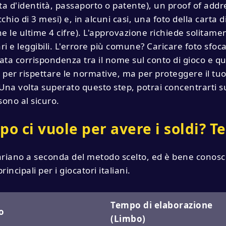
rta d'identità, passaporto o patente), un proof of addr
hio di 3 mesi) e, in alcuni casi, una foto della carta d
e le ultime 4 cifre). L'approvazione richiede solitame
i e leggibili. L'errore più comune? Caricare foto sfoc
ta corrispondenza tra il nome sul conto di gioco e q
per rispettare le normative, ma per proteggere il tuo
 Una volta superato questo step, potrai concentrarti su
sono al sicuro.
o ci vuole per avere i soldi? T
variano a seconda del metodo scelto, ed è bene conosc
rincipali per i giocatori italiani.
Tempo di elaborazione
o
(Limbo)