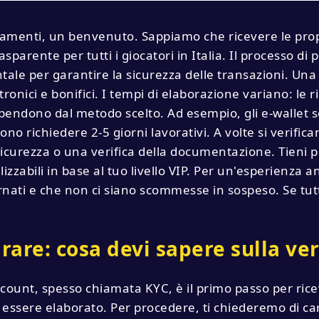
amenti, un benvenuto. Sappiamo che ricevere le propr
sparente per tutti i giocatori in Italia. Il processo di 
le per garantire la sicurezza delle transazioni. Una 
ttronici e bonifici. I tempi di elaborazione variano: l
ipendono dal metodo scelto. Ad esempio, gli e-wallet 
no richiedere 2-5 giorni lavorativi. A volte si verific
sicurezza o una verifica della documentazione. Tieni pr
izzabili in base al tuo livello VIP. Per un'esperienza an
nati e che non ci siano scommesse in sospeso. Se tutto
irare: cosa devi sapere sulla ver
ccount, spesso chiamata KYC, è il primo passo per ricev
 essere elaborato. Per procedere, ti chiederemo di c