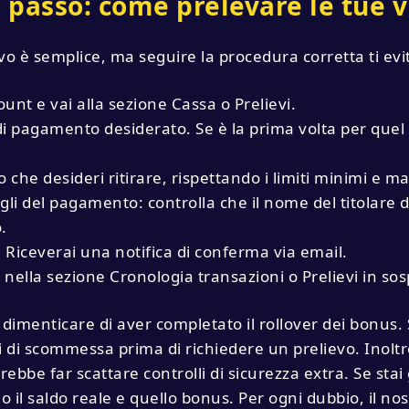
 passo: come prelevare le tue v
vo è semplice, ma seguire la procedura corretta ti evi
ount e vai alla sezione Cassa o Prelievi.
 di pagamento desiderato. Se è la prima volta per qu
o che desideri ritirare, rispettando i limiti minimi e m
gli del pagamento: controlla che il nome del titolare
.
a. Riceverai una notifica di conferma via email.
 nella sezione Cronologia transazioni o Prelievi in so
imenticare di aver completato il rollover dei bonus. S
ti di scommessa prima di richiedere un prelievo. Inolt
rebbe far scattare controlli di sicurezza extra. Se sta
hio il saldo reale e quello bonus. Per ogni dubbio, il no