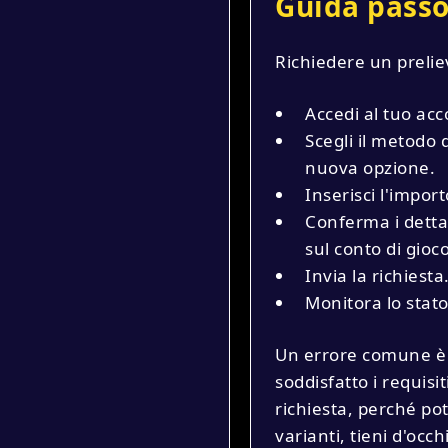
Guida passo
Richiedere un prelie
Accedi al tuo acc
Scegli il metodo
nuova opzione.
Inserisci l'import
Conferma i detta
sul conto di gioco
Invia la richiest
Monitora lo stato
Un errore comune è d
soddisfatto i requisi
richiesta, perché pot
varianti, tieni d'occ