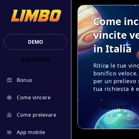
Come inc
vincite v
DEMO
in Italia
REGISTRATI
Ritira le tue vi
bonifico veloce.
Bonus
per un prelievo 
tua richiesta è 
Come vincere
REGISTRATI
Come prelevare
App mobile