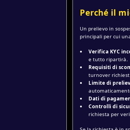
Perché il m
Un prelievo in sospe
principali per cui un
Verifica KYC in
e tutto ripartirà.
Requisiti di sc
turnover richiesto
Limite di prelie
automaticamente s
Dati di pagamen
Controlli di sicu
richiesta per ver
Se la richiesta è in 